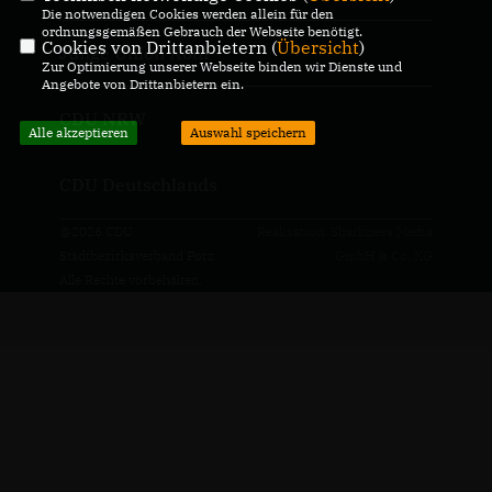
Die notwendigen Cookies werden allein für den
ordnungsgemäßen Gebrauch der Webseite benötigt.
Cookies von Drittanbietern (
Übersicht
)
Junge Union Köln
Zur Optimierung unserer Webseite binden wir Dienste und
Angebote von Drittanbietern ein.
CDU NRW
Alle akzeptieren
Auswahl speichern
CDU Deutschlands
@2026 CDU
Realisation: Sharkness Media
Stadtbezirksverband Porz
GmbH & Co. KG
Alle Rechte vorbehalten.