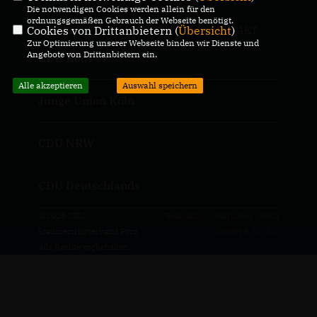
Die notwendigen Cookies werden allein für den
ordnungsgemäßen Gebrauch der Webseite benötigt.
Cookies von Drittanbietern (
Übersicht
)
IMPRESSUM
DATENSCHUTZ
KONTAKT
Zur Optimierung unserer Webseite binden wir Dienste und
Angebote von Drittanbietern ein.
CDU Köln
Alle akzeptieren
Auswahl speichern
Junge Union Köln
CDU NRW
CDU Deutschlands
@2026 CDU
Realisation: Sharkness Media
Stadtbezirksverband Porz
GmbH & Co. KG
Alle Rechte vorbehalten.