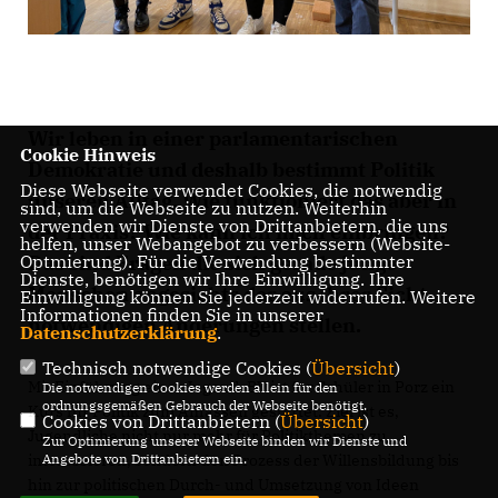
Wir leben in einer parlamentarischen
Cookie Hinweis
Demokratie und deshalb bestimmt Politik
Diese Webseite verwendet Cookies, die notwendig
unseren Alltag. Wie funktioniert das aber in
sind, um die Webseite zu nutzen. Weiterhin
verwenden wir Dienste von Drittanbietern, die uns
der Praxis? Wie kann ich mich einbringen?
helfen, unser Webangebot zu verbessern (Website-
Das sind Fragen die sich gerade junge
Optmierung). Für die Verwendung bestimmter
Dienste, benötigen wir Ihre Einwilligung. Ihre
Menschen angesichts der aus ihrer Sicht
Einwilligung können Sie jederzeit widerrufen. Weitere
Informationen finden Sie in unserer
notwendigen Änderungen stellen.
Datenschutzerklärung
.
Technisch notwendige Cookies (
Übersicht
)
Mit Einführung einer Jugend-BV ist für Schüler in Porz ein
Die notwendigen Cookies werden allein für den
ordnungsgemäßen Gebrauch der Webseite benötigt.
Kurs für Politik zum Anfassen gestartet. Ziel ist es,
Cookies von Drittanbietern (
Übersicht
)
Jugendliche nicht nur mehr für Politikthemen zu
Zur Optimierung unserer Webseite binden wir Dienste und
interessieren, sondern den Prozess der Willensbildung bis
Angebote von Drittanbietern ein.
hin zur politischen Durch- und Umsetzung von Ideen