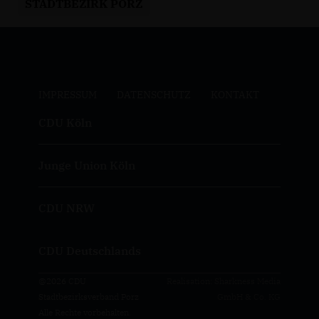
STADTBEZIRK PORZ
IMPRESSUM
DATENSCHUTZ
KONTAKT
CDU Köln
Junge Union Köln
CDU NRW
CDU Deutschlands
@2026 CDU
Realisation: Sharkness Media
Stadtbezirksverband Porz
GmbH & Co. KG
Alle Rechte vorbehalten.