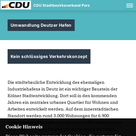
CDU Stadtbezirksverband Porz
Umwandlung Deutzer Hafen
Kein schlüssiges Verkehrskonzept
Die städtebauliche Entwicklung des ehemaligen
Industriehafens in Deutz ist ein wichtiger Baustein der
Kölner Stadtentwicklung. Dort soll in den kommenden
Jahren ein zentrales urbanes Quartier für Wohnen und
Arbeiten entwickelt werden. Auf dem innerstädtischen
Standort werden rund 3.000 Wohnungen für 6.900
Einwohner und Büroflächen für etwa 6.000 Arbeitsplätze
Cookie Hinweis
neu entstehen. Das Projekt soll damit einen wichtigen
Impuls nicht nur für die Entwicklung des rechtsrheinischen