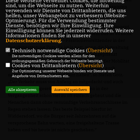
Diese Webseite verwendet Cookies, die notwendig
sind, um die Webseite zu nutzen. Weiterhin
Stadtgebietes, sondern für die Entwicklung der gesamten
verwenden wir Dienste von Drittanbietern, die uns
Stadt Köln geben.
helfen, unser Webangebot zu verbessern (Website-
Optmierung). Für die Verwendung bestimmter
Dienste, benötigen wir Ihre Einwilligung. Ihre
Nach wie vor fehlt jedoch ein schlüssiges Verkehrskonzept.
Einwilligung können Sie jederzeit widerrufen. Weitere
Mit ein bisschen mehr an Linie 7 und einem Bus ist es nicht
Informationen finden Sie in unserer
Datenschutzerklärung
.
getan“, so Stefan Götz, CDU-Fraktionsvorsitzender in der
Bezirksvertretung Porz. Es ist ja nett, wenn die Verwaltung
Technisch notwendige Cookies (
Übersicht
)
bereits jetzt festlegen will, was dort alles angepflanzt
Die notwendigen Cookies werden allein für den
werden soll, doch die wesentliche Frage nach der Mobilität
ordnungsgemäßen Gebrauch der Webseite benötigt.
Cookies von Drittanbietern (
Übersicht
)
der Menschen bleibt unbeantwortet. „Das wird auch
Zur Optimierung unserer Webseite binden wir Dienste und
negative Auswirkungen auf Porz haben“, so Stefan Götz.
Angebote von Drittanbietern ein.
Der Verkehr muss von Anfang an mitgedacht und auch
gleichzeitig umgesetzt werden. Wir haben in der
Alle akzeptieren
Auswahl speichern
Vergangenheit schon viel zu oft einfach gebaut und die
Menschen dann ohne vernünftige Verkehrsanschlüsse im
Regen stehen lassen. Das beste Beispiel hierfür ist
Widdersdorf, wo die Bürger seit Jahrzehnten auf die
versprochene Bahn warten, eine freigehaltene Trasse
haben und bis heute ist nichts geschehen.“