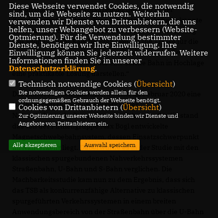
Diese Webseite verwendet Cookies, die notwendig
Stefan Götz, Fraktionsvorsitzender der CDU in der
sind, um die Webseite zu nutzen. Weiterhin
Bezirksvertretung Porz: „Eine Magnetschwebebahn könnte
verwenden wir Dienste von Drittanbietern, die uns
helfen, unser Webangebot zu verbessern (Website-
ein Lösungsmodell für eine rechtsrheinische Verbindung
Optmierung). Für die Verwendung bestimmter
von Mülheim über Kalk bis Porz sein. Da die Trasse für die
Dienste, benötigen wir Ihre Einwilligung. Ihre
Einwilligung können Sie jederzeit widerrufen. Weitere
ursprünglich ebenerdig geplante Straßenbahn in Teilen
Informationen finden Sie in unserer
inzwischen bebaut ist, könnte eine solche Bahn in Hochlage
Datenschutzerklärung
.
eine praktikable Lösung darstellen.“
Technisch notwendige Cookies (
Übersicht
)
Die notwendigen Cookies werden allein für den
Das Bundesverkehrsministerium hat im Februar 2020 eine
ordnungsgemäßen Gebrauch der Webseite benötigt.
Machbarkeitsstudie zum Einsatz neuer
Cookies von Drittanbietern (
Übersicht
)
Nahverkehrstechnik vergeben. Im Fokus der Studie stand
Zur Optimierung unserer Webseite binden wir Dienste und
Angebote von Drittanbietern ein.
das von der Firmengruppe Max Bögl entwickelte
Magnetschwebebahnsystem, dessen Einsatzschwerpunkt
Alle akzeptieren
Auswahl speichern
im Nahverkehr liegt. Dabei wurde es in der Studie mit den
klassischen spurgebundenen Nahverkehrssystemen
Straßenbahn, U-Bahn und S-Bahn verglichen. Die
Machbarkeitsstudie kam nun zu dem Ergebnis, dass sich
das TSB als konkurrenzfähige Alternative zu klassischen
spurgeführten Verkehrssystemen in einem breiten
Anwendungsbereich von der Straßenbahn über die U-Bahn