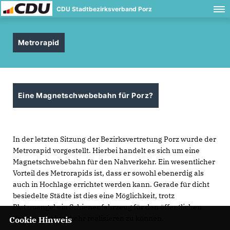
CDU Stadtbezirksverband Porz
Metrorapid
Eine Magnetschwebebahn für Porz?
In der letzten Sitzung der Bezirksvertretung Porz wurde der
Metrorapid vorgestellt. Hierbei handelt es sich um eine
Magnetschwebebahn für den Nahverkehr. Ein wesentlicher
Vorteil des Metrorapids ist, dass er sowohl ebenerdig als
auch in Hochlage errichtet werden kann. Gerade für dicht
besiedelte Städte ist dies eine Möglichkeit, trotz
Platzmangel ein Schienenfahrzeug für den öffentlichen
Personennahverkehr realisieren zu können.
Cookie Hinweis