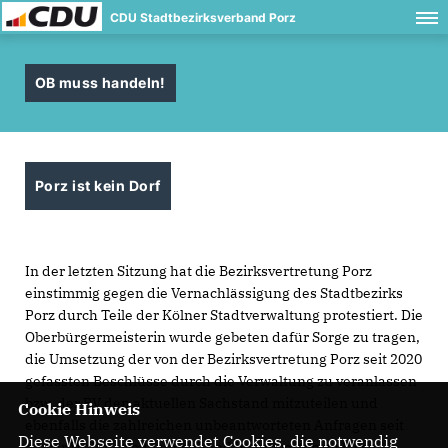
CDU Stadtbezirksverband Porz
OB muss handeln!
Porz ist kein Dorf
In der letzten Sitzung hat die Bezirksvertretung Porz
einstimmig gegen die Vernachlässigung des Stadtbezirks
Porz durch Teile der Kölner Stadtverwaltung protestiert. Die
Oberbürgermeisterin wurde gebeten dafür Sorge zu tragen,
die Umsetzung der von der Bezirksvertretung Porz seit 2020
gefassten Beschlüsse durch die Verwaltung zu veranlassen
bzw. der BV den aktuellen Sachstand mitzuteilen und
Cookie Hinweis
ebenfalls die zahlreichen unbeantworteten Anfragen seit
Diese Webseite verwendet Cookies, die notwendig
dieser Wahlperiode umgehend beantworten zu lassen.