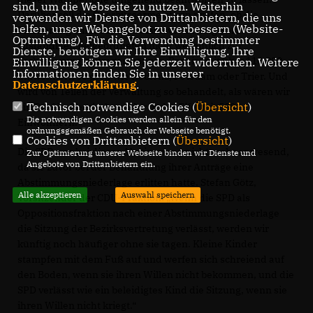
sind, um die Webseite zu nutzen. Weiterhin
Darüber soll die Oberbürgermeisterin prüfen, ob die
verwenden wir Dienste von Drittanbietern, die uns
helfen, unser Webangebot zu verbessern (Website-
Einführung eines für die Bezirksvertretung Porz
Optmierung). Für die Verwendung bestimmter
zuständigen Beigeordneten nicht wesentlich zur
Dienste, benötigen wir Ihre Einwilligung. Ihre
Verbesserung beitragen könnte. Porz ist mit über 110.000
Einwilligung können Sie jederzeit widerrufen. Weitere
Informationen finden Sie in unserer
Einwohnern so groß wie Koblenz, Potsdam oder Trier. Und
Datenschutzerklärung
.
wird von Teilen der Verwaltung so behandelt, als wären wir
Technisch notwendige Cookies (
Übersicht
)
ein Dorf im Bergischen oder in der Eifel mit 500
Die notwendigen Cookies werden allein für den
Einwohnern.
ordnungsgemäßen Gebrauch der Webseite benötigt.
Cookies von Drittanbietern (
Übersicht
)
Die SPD war bei dieser Abstimmung nicht mehr anwesend,
Zur Optimierung unserer Webseite binden wir Dienste und
Angebote von Drittanbietern ein.
da sie zuvor bei der Behandlung ihrer Anträge eine
Abstimmungsniederlage erlitten hatte. Stefan Götz,
Alle akzeptieren
Auswahl speichern
Vorsitzender der CDU-Fraktion: „Wenn die SPD als
Oppositionsfraktion nach einer Abstimmungsniederlage
die Sitzung der Bezirksvertretung verlässt, werden wir
künftig noch häufiger ohne sie tagen. Kleine Kinder
stampfen mit dem Fuß auf und werfen sich schreiend auf
den Boden, wenn sie ihren Willen nicht bekommen, und die
SPD verlässt wie ein beleidigtes Kind die Sitzung, wenn sie
ihren Willen nicht kriegt.“