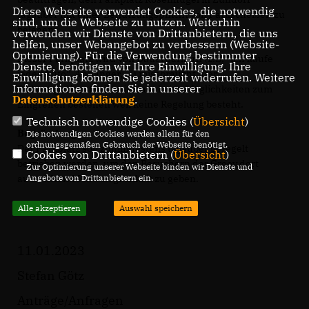
Diese Webseite verwendet Cookies, die notwendig
tagsüber mit einer Benutzungspflicht von Parkscheiben zu
sind, um die Webseite zu nutzen. Weiterhin
belegen.
verwenden wir Dienste von Drittanbietern, die uns
helfen, unser Webangebot zu verbessern (Website-
Optmierung). Für die Verwendung bestimmter
Dieser Parkplatz wird von Dauerparkern (z.B. "Ich kaufe
Dienste, benötigen wir Ihre Einwilligung. Ihre
jedes Auto", Anhänger, ...) missbraucht. Der
Einwilligung können Sie jederzeit widerrufen. Weitere
Informationen finden Sie in unserer
Ordnungsdienst teilt mit, dass keine Möglichkeiten zum
Datenschutzerklärung
.
Eingreifen bestehen weil keine Regelung besteht.
Technisch notwendige Cookies (
Übersicht
)
Begründung:
Die notwendigen Cookies werden allein für den
ordnungsgemäßen Gebrauch der Webseite benötigt.
Der Parkplatz soll zumindestens tagsüber geregelt
Cookies von Drittanbietern (
Übersicht
)
betrieben werden, um den Besuchern der Groov dort
Zur Optimierung unserer Webseite binden wir Dienste und
ausreichend Parkmöglichkeit zu geben.
Angebote von Drittanbietern ein.
Alle akzeptieren
Auswahl speichern
11.01.2023
Stefan Götz
Anträge/Anfragen