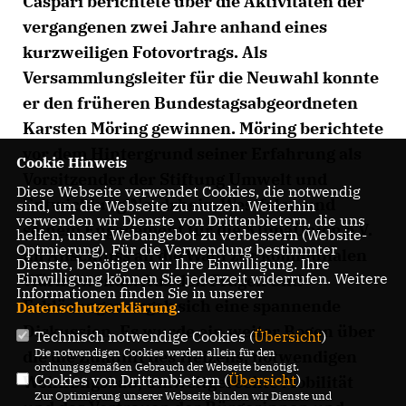
Caspari berichtete über die Aktivitäten der
vergangenen zwei Jahre anhand eines
kurzweiligen Fotovortrags. Als
Versammlungsleiter für die Neuwahl konnte
er den früheren Bundestagsabgeordneten
Karsten Möring gewinnen. Möring berichtete
vor dem Hintergrund seiner Erfahrung als
Cookie Hinweis
Vorsitzender der Stiftung Umwelt und
Diese Webseite verwendet Cookies, die notwendig
Entwicklung Nordrhein-Westfalen und
sind, um die Webseite zu nutzen. Weiterhin
verwenden wir Dienste von Drittanbietern, die uns
seinem Engagement für die KlimaUnion e.V.
helfen, unser Webangebot zu verbessern (Website-
Optmierung). Für die Verwendung bestimmter
im Anschluss an die Wahl zur kommunalen
Dienste, benötigen wir Ihre Einwilligung. Ihre
Einwilligung können Sie jederzeit widerrufen. Weitere
Wärmewende. Aus den Fragen und
Informationen finden Sie in unserer
Erklärungen ergab sich eine spannende
Datenschutzerklärung
.
Diskussion. Es wurde ein weiter Bogen über
Technisch notwendige Cookies (
Übersicht
)
Die notwendigen Cookies werden allein für den
die die Zukunft des Heizens, notwendigen
ordnungsgemäßen Gebrauch der Webseite benötigt.
Cookies von Drittanbietern (
Übersicht
)
Wohnungsbau, umweltgerechte Mobilität
Zur Optimierung unserer Webseite binden wir Dienste und